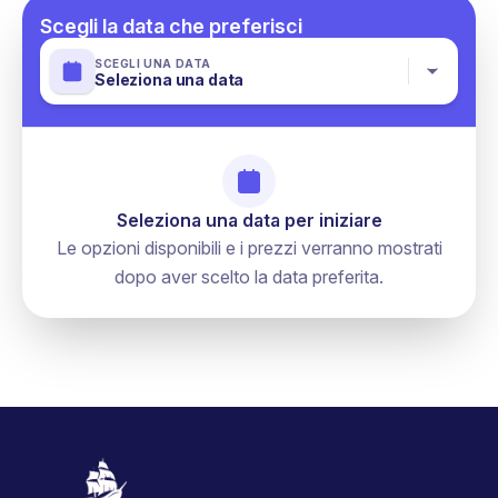
Rispettare le usanze e le tradizioni locali.
Bevande durante i pasti
Scegli la data che preferisci
Crema solare
Visite non previste nell'itinerario
Volo internazionali
SCEGLI UNA DATA
Seleziona una data
Assicurazione viaggio
Mance per autisti e guide
Seleziona una data per iniziare
Le opzioni disponibili e i prezzi verranno mostrati
dopo aver scelto la data preferita.