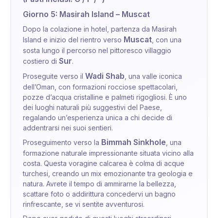
Giorno 5: Masirah Island – Muscat
Dopo la colazione in hotel, partenza da Masirah
Muscat
Island e inizio del rientro verso
, con una
sosta lungo il percorso nel pittoresco villaggio
Sur
costiero di
.
Wadi Shab
Proseguite verso il
, una valle iconica
dell’Oman, con formazioni rocciose spettacolari,
pozze d’acqua cristalline e palmeti rigogliosi. È uno
dei luoghi naturali più suggestivi del Paese,
regalando un’esperienza unica a chi decide di
addentrarsi nei suoi sentieri.
Bimmah Sinkhole
Proseguimento verso la
, una
formazione naturale impressionante situata vicino alla
costa. Questa voragine calcarea è colma di acque
turchesi, creando un mix emozionante tra geologia e
natura. Avrete il tempo di ammirarne la bellezza,
scattare foto o addirittura concedervi un bagno
rinfrescante, se vi sentite avventurosi.