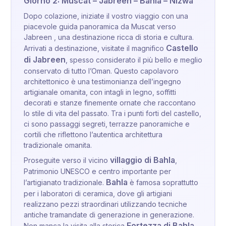
Giorno 2: Muscat – Jabreen – Bahla – Nizwa
Dopo colazione, iniziate il vostro viaggio con una
piacevole guida panoramica da Muscat verso
Jabreen , una destinazione ricca di storia e cultura.
Castello
Arrivati a destinazione, visitate il magnifico
di Jabreen
, spesso considerato il più bello e meglio
conservato di tutto l’Oman. Questo capolavoro
architettonico è una testimonianza dell’ingegno
artigianale omanita, con intagli in legno, soffitti
decorati e stanze finemente ornate che raccontano
lo stile di vita del passato. Tra i punti forti del castello,
ci sono passaggi segreti, terrazze panoramiche e
cortili che riflettono l’autentica architettura
tradizionale omanita.
villaggio di Bahla
Proseguite verso il vicino
,
Patrimonio UNESCO e centro importante per
Bahla
l’artigianato tradizionale.
è famosa soprattutto
per i laboratori di ceramica, dove gli artigiani
realizzano pezzi straordinari utilizzando tecniche
antiche tramandate di generazione in generazione.
Fortezza di Bahla
Non manca la visita alla storica
,