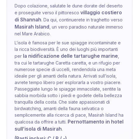
Dopo colazione, salutate le dune dorate del deserto
villaggio costiero
e proseguite verso il pittoresco
di Shannah
. Da qui, continuerete in traghetto verso
Masirah Island
, un vero paradiso naturale immerso
nel Mare Arabico.
L’isola è famosa per le sue spiagge incontaminate e
la ricca biodiversità. È uno dei luoghi più importanti
la nidificazione delle tartarughe marine
per
,
tra cui le tartarughe Caretta caretta, e un rifugio per
numerose specie di uccelli, rendendola una meta
ideale per gli amanti della natura. Arrivati sull’isola,
avrete tempo libero per esplorarla a vostro piacere.
Passeggiate lungo le spiagge immacolate, sentite la
sabbia morbida sotto i piedi e godete della bellezza
tranquilla della costa. Che siate appassionati di
birdwatching, amanti della fauna selvatica o
semplicemente alla ricerca di pace, Masirah Island ha
Pernottamento in hotel
qualcosa da offrire a tutti.
sull’isola di Masirah
.
(Pasti inclusi: C / P / -)