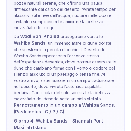
pozze naturali serene, che offrono una pausa
rinfrescante dal caldo del deserto. Avrete tempo per
rilassarvi sulle rive dell’acqua, nuotare nelle pozze
invitanti o semplicemente ammirare la bellezza
mozzafiato del luogo.
Wadi Bani Khaled
Da
proseguiamo verso le
Wahiba Sands
, un immenso mare di dune dorate
che si estende a perdita d’occhio. Il Deserto di
Wahiba Sands rappresenta l’essenza stessa
dell’esperienza desertica, dove potrete osservare le
dune che cambiano forma con il vento e godere del
silenzio assoluto di un paesaggio senza fine. Al
vostro arrivo, sistemazione in un campo tradizionale
nel deserto, dove vivrete l’autentica ospitalità
beduina. Con il calar del sole, ammirate la bellezza
mozzafiato del deserto sotto un cielo stellato.
Pernottamento in un campo a Wahiba Sands.
(Pasti inclusi: C / P / C)
Giorno 4: Wahiba Sands – Shannah Port –
Masirah Island