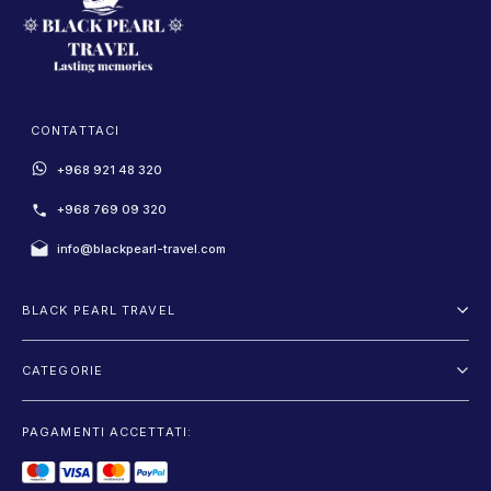
CONTATTACI
+968 921 48 320
+968 769 09 320
info@blackpearl-travel.com
BLACK PEARL TRAVEL
Chi Siamo
CATEGORIE
Termini e Condizioni
Itinerari
Informativa sulla Privacy
PAGAMENTI ACCETTATI:
Voler et Conduire
Blog
Escursioni