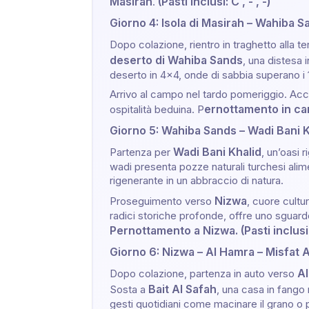
Masirah
(Pasti inclusi: C , - , -)
.
Giorno 4: Isola di Masirah – Wahiba S
Dopo colazione, rientro in traghetto alla 
deserto di Wahiba Sands
, una distesa 
deserto in 4x4, onde di sabbia superano i
Arrivo al campo nel tardo pomeriggio. Accol
ernottamento in camp
ospitalità beduina. P
Giorno 5: Wahiba Sands – Wadi Bani K
Wadi Bani Khalid
Partenza per
, un’oasi 
wadi presenta pozze naturali turchesi alim
rigenerante in un abbraccio di natura.
Nizwa
Proseguimento verso
, cuore cultu
radici storiche profonde, offre uno sguardo 
Pernottamento a Nizwa. (Pasti inclusi: C
Giorno 6: Nizwa – Al Hamra – Misfat 
A
Dopo colazione, partenza in auto verso
Bait Al Safah
Sosta a
, una casa in fango 
gesti quotidiani come macinare il grano o