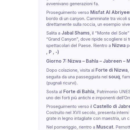
avvenivano generazioni fa.
Misfat Al Abriyee
Proseguimento verso
bordo di un canyon. Camminate tra vicoli str
direttamente sulla roccia, un esempio vive
Jabal Shams
Salita a
, il “Monte del Sole”
“Grand Canyon”, dove ripide scogliere si tu
Nizwa
spettacolari del Paese. Rientro a
pe
, P , -)
Giorno 7: Nizwa – Bahla – Jabreen – 
Forte di Nizwa
Dopo colazione, visita al
,
souq
seguita da una passeggiata nel
, fam
(pugnali ricurvi).
Forte di Bahla
Sosta al
, Patrimonio UNES
uno dei forti più antichi e imponenti dell’O
Castello di Jab
Proseguimento verso il
Costruito nel XVII secolo, presenta interni f
grate in legno intagliate con maestria, un c
Muscat
Nel pomeriggio, rientro a
. Perno