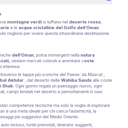
e
dove
montagne verdi
si tuffano nel
deserto rosso
,
narie
e le
acque cristalline del Golfo dell’Oman
 modo migliore per vivere questa straordinaria destinazione
amiche
dell’Oman
, potrai immergerti nella
natura
ccati,
visitare mercati colorati e ammirare c
oste
 interessi.
attraverso le tappe più iconiche del Paese: da Muscat ,
abal Akhdar
, dal deserto delle
Wahiba Sands
alle coste
i Shab
. Ogni giorno regala un paesaggio nuovo, ogni
nali, campi tendati nel deserto e pernottamenti in oasi
colari competenze tecniche ma solo la voglia di esplorare
an è una meta ideale per chi cerca l’autenticità, la
paesaggi più suggestivi del Medio Oriente.
auto incluso, hotel prenotati, itinerario suggeriti,