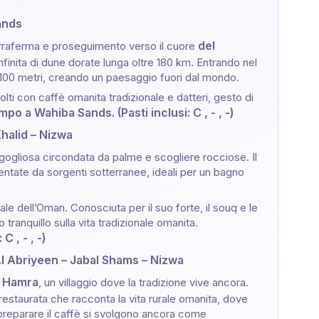
ands
del
terraferma e proseguimento
verso il cuore
infinita di dune dorate lunga oltre 180 km. Entrando nel
 100 metri, creando un paesaggio fuori dal mondo.
ti con caffè omanita tradizionale e datteri, gesto di
o a Wahiba Sands. (Pasti inclusi: C , - , -)
halid – Nizwa
rigogliosa circondata da palme e scogliere rocciose. Il
entate da sorgenti sotterranee, ideali per un bagno
rale dell’Oman. Conosciuta per il suo forte, il souq e le
tranquillo sulla vita tradizionale omanita.
 , - , -)
Al Abriyeen – Jabal Shams – Nizwa
l Hamra
, un villaggio dove la tradizione vive ancora.
restaurata che racconta la vita rurale omanita, dove
 preparare il caffè si svolgono ancora come