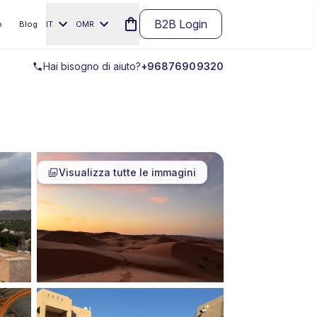
B2B Login
o
Blog
IT
OMR
Hai bisogno di aiuto?
+96876909320
Visualizza tutte le immagini