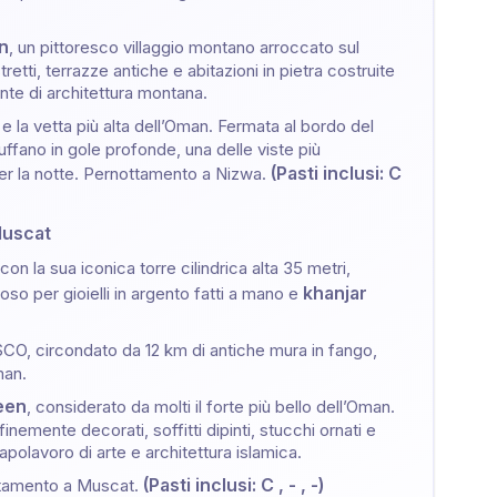
n
, un pittoresco villaggio montano arroccato sul
etti, terrazze antiche e abitazioni in pietra costruite
nte di architettura montana.
 e la vetta più alta dell’Oman. Fermata al bordo del
ffano in gole profonde, una delle viste più
(Pasti inclusi: C
r la notte. Pernottamento a Nizwa.
Muscat
 con la sua iconica torre cilindrica alta 35 metri,
khanjar
oso per gioielli in argento fatti a mano e
CO, circondato da 12 km di antiche mura in fango,
man.
reen
, considerato da molti il forte più bello dell’Oman.
inemente decorati, soffitti dipinti, stucchi ornati e
apolavoro di arte e architettura islamica.
(Pasti inclusi: C , - , -)
ttamento a Muscat.