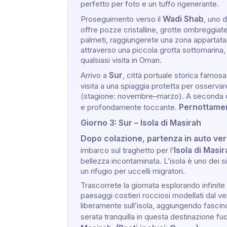
perfetto per foto e un tuffo rigenerante.
Wadi Shab
Proseguimento verso il
, uno 
offre pozze cristalline, grotte ombreggia
palmeti, raggiungerete una zona appartata 
attraverso una piccola grotta sottomarina,
qualsiasi visita in Oman.
Sur
Arrivo a
, città portuale storica famosa
visita a una spiaggia protetta per osserva
(stagione: novembre–marzo). A seconda de
Pernottamen
e profondamente toccante.
Giorno 3: Sur – Isola di Masirah
Dopo colazione, partenza in auto ve
Isola di Masir
imbarco sul traghetto per l’
bellezza incontaminata. L’isola è uno dei si
un rifugio per uccelli migratori.
Trascorrete la giornata esplorando infinite
paesaggi costieri rocciosi modellati dal v
liberamente sull’isola, aggiungendo fascin
serata tranquilla in questa destinazione fuori