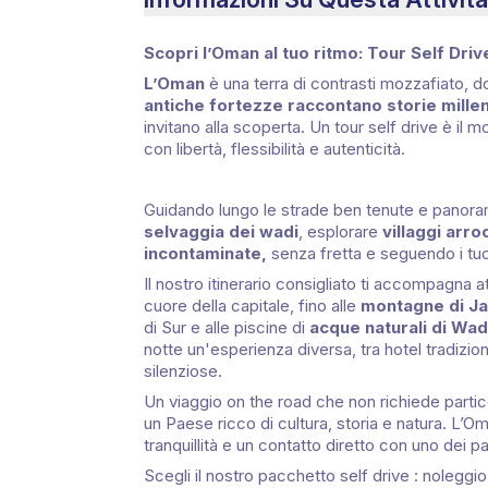
Scopri l’Oman al tuo ritmo: Tour Self Driv
L’Oman
è una terra di contrasti mozzafiato, 
antiche fortezze raccontano storie mille
invitano alla scoperta. Un tour self drive è il
con libertà, flessibilità e autenticità.
Guidando lungo le strade ben tenute e panor
selvaggia dei wadi
, esplorare
villaggi arro
incontaminate,
senza fretta e seguendo i tuoi
Il nostro itinerario consigliato ti accompagna 
cuore della capitale, fino alle
montagne di J
di Sur e alle piscine di
acque naturali di Wad
notte un'esperienza diversa, tra hotel tradizio
silenziose.
Un viaggio on the road che non richiede parti
un Paese ricco di cultura, storia e natura. L’Om
tranquillità e un contatto diretto con uno dei 
Scegli il nostro pacchetto self drive : noleggio 