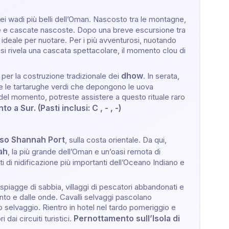
dei wadi più belli dell’Oman. Nascosto tra le montagne,
te e cascate nascoste. Dopo una breve escursione tra
ideale per nuotare. Per i più avventurosi, nuotando
 si rivela una cascata spettacolare, il momento clou di
dhow
 per la costruzione tradizionale dei
. In serata,
re le tartarughe verdi che depongono le uova
l momento, potreste assistere a questo rituale raro
to a Sur.
(Pasti inclusi: C , - , -)
rso Shannah Port
, sulla costa orientale. Da qui,
ah
, la più grande dell’Oman e un’oasi remota di
ti di nidificazione più importanti dell’Oceano Indiano e
 spiagge di sabbia, villaggi di pescatori abbandonati e
ento e dalle onde. Cavalli selvaggi pascolano
o selvaggio. Rientro in hotel nel tardo pomeriggio e
Pernottamento sull’Isola di
 dai circuiti turistici.