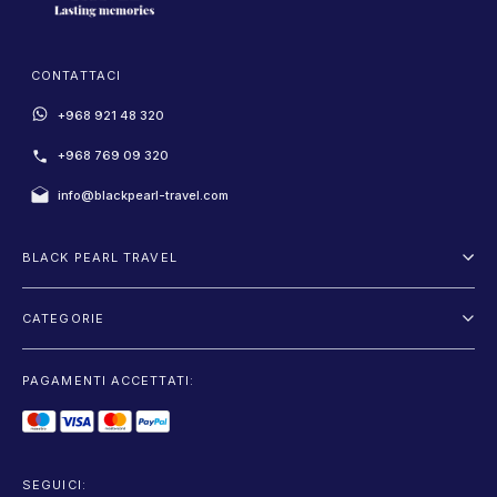
CONTATTACI
+968 921 48 320
+968 769 09 320
info@blackpearl-travel.com
BLACK PEARL TRAVEL
Chi Siamo
CATEGORIE
Termini e Condizioni
Itinerari
Informativa sulla Privacy
PAGAMENTI ACCETTATI:
Voler et Conduire
Blog
Escursioni
Noleggio Auto
SEGUICI: