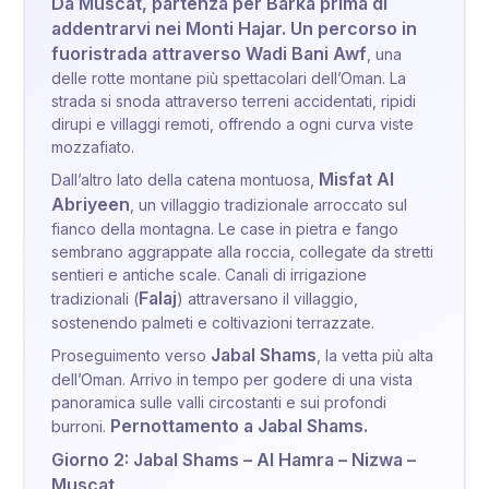
Da Muscat, partenza per Barka prima di
addentrarvi nei Monti Hajar. Un percorso in
fuoristrada attraverso Wadi Bani Awf
, una
delle rotte montane più spettacolari dell’Oman. La
strada si snoda attraverso terreni accidentati, ripidi
dirupi e villaggi remoti, offrendo a ogni curva viste
mozzafiato.
Misfat Al
Dall’altro lato della catena montuosa,
Abriyeen
, un villaggio tradizionale arroccato sul
fianco della montagna. Le case in pietra e fango
sembrano aggrappate alla roccia, collegate da stretti
sentieri e antiche scale. Canali di irrigazione
Falaj
tradizionali (
) attraversano il villaggio,
sostenendo palmeti e coltivazioni terrazzate.
Jabal Shams
Proseguimento verso
, la vetta più alta
dell’Oman. Arrivo in tempo per godere di una vista
panoramica sulle valli circostanti e sui profondi
Pernottamento a Jabal Shams.
burroni.
Giorno 2: Jabal Shams – Al Hamra – Nizwa –
Muscat