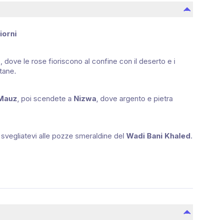
iorni
r
, dove le rose fioriscono al confine con il deserto e i
tane.
 Mauz
, poi scendete a
Nizwa
, dove argento e pietra
i svegliatevi alle pozze smeraldine del
Wadi Bani Khaled
.