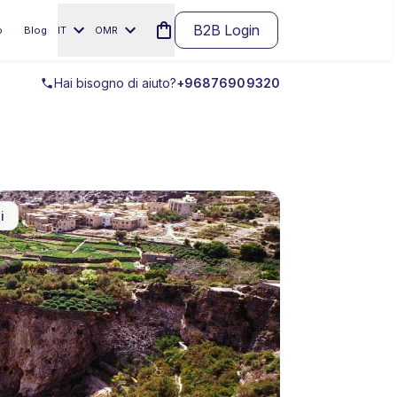
B2B Login
o
Blog
IT
OMR
Hai bisogno di aiuto?
+96876909320
i