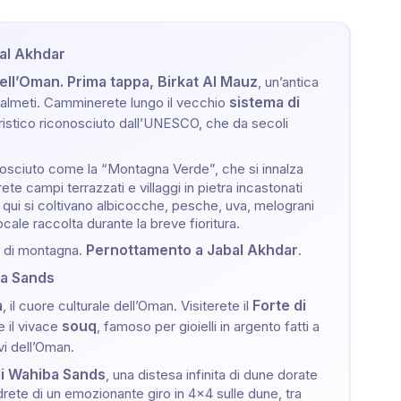
bal Akhdar
ell’Oman. Prima tappa, Birkat Al Mauz
, un’antica
sistema di
ti palmeti. Camminerete lungo il vecchio
ristico riconosciuto dall’UNESCO, che da secoli
nosciuto come la “Montagna Verde”, che si innalza
ete campi terrazzati e villaggi in pietra incastonati
, qui si coltivano albicocche, pesche, uva, melograni
ocale raccolta durante la breve fioritura.
Pernottamento a Jabal Akhdar
ra di montagna.
.
ba Sands
a
Forte di
, il cuore culturale dell’Oman. Visiterete il
souq
 e il vivace
, famoso per gioielli in argento fatti a
rvi dell’Oman.
di Wahiba Sands
, una distesa infinita di dune dorate
drete di un emozionante giro in 4x4 sulle dune, tra