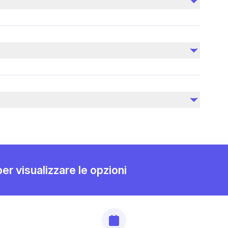
Pasti non confermati nell'itinerario
Mance per autisti e guide
Assicurazione viaggio
tre al guidatore.
a a persona.
 i luoghi religiosi.
 Khaled
per visualizzare le opzioni