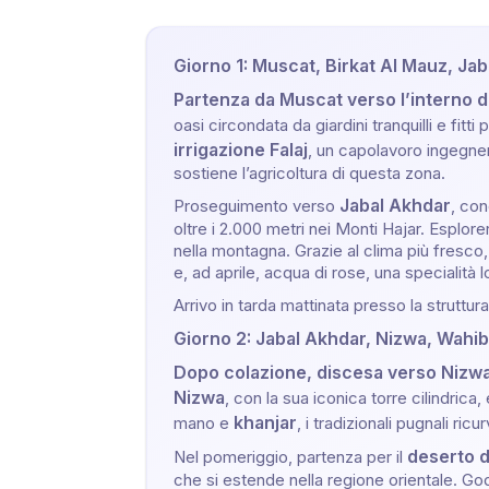
Giorno 1: Muscat, Birkat Al Mauz, Ja
Partenza da Muscat verso l’interno d
oasi circondata da giardini tranquilli e fit
irrigazione Falaj
, un capolavoro ingegne
sostiene l’agricoltura di questa zona.
Jabal Akhdar
Proseguimento verso
, co
oltre i 2.000 metri nei Monti Hajar. Esplorer
nella montagna. Grazie al clima più fresco
e, ad aprile, acqua di rose, una specialità l
Arrivo in tarda mattinata presso la struttu
Giorno 2: Jabal Akhdar, Nizwa, Wahi
Dopo colazione, discesa verso Nizw
Nizwa
, con la sua iconica torre cilindrica,
khanjar
mano e
, i tradizionali pugnali ricu
deserto 
Nel pomeriggio, partenza per il
che si estende nella regione orientale. Go