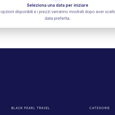
Seleziona una data per iniziare
 opzioni disponibili e i prezzi verranno mostrati dopo aver scelto
data preferita.
BLACK PEARL TRAVEL
CATEGORIE